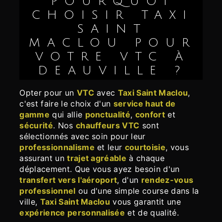
POURQUOI
CHOISIR TAXI
SAINT
MACLOU POUR
VOTRE VTC À
DEAUVILLE ?
Opter pour un
VTC
avec
Taxi Saint Maclou
,
c'est faire le choix d'un
service haut de
gamme
qui allie
ponctualité
,
confort
et
sécurité
. Nos
chauffeurs VTC
sont
sélectionnés avec soin pour leur
professionnalisme
et leur
courtoisie
, vous
assurant un
trajet agréable
à chaque
déplacement. Que vous ayez besoin d'un
transfert vers l'aéroport
, d'un
rendez-vous
professionnel
ou d'une simple course dans la
ville,
Taxi Saint Maclou
vous garantit une
expérience personnalisée
et de qualité.