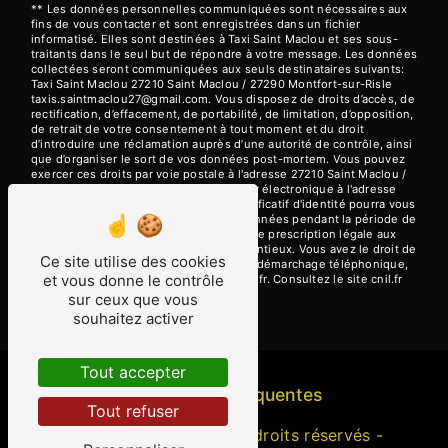
** Les données personnelles communiquées sont nécessaires aux
fins de vous contacter et sont enregistrées dans un fichier
informatisé. Elles sont destinées à Taxi Saint Maclou et ses sous-
traitants dans le seul but de répondre à votre message. Les données
collectées seront communiquées aux seuls destinataires suivants:
Taxi Saint Maclou 27210 Saint Maclou / 27290 Montfort-sur-Risle
taxis.saintmaclou27@gmail.com. Vous disposez de droits d’accès, de
rectification, d’effacement, de portabilité, de limitation, d’opposition,
de retrait de votre consentement à tout moment et du droit
d’introduire une réclamation auprès d’une autorité de contrôle, ainsi
que d’organiser le sort de vos données post-mortem. Vous pouvez
exercer ces droits par voie postale à l'adresse 27210 Saint Maclou /
27290 Montfort-sur-Risle ou par courrier électronique à l'adresse
taxis.saintmaclou27@gmail.com. Un justificatif d'identité pourra vous
être demandé. Nous conservons vos données pendant la période de
prise de contact puis pendant la durée de prescription légale aux
fins probatoires et de gestion des contentieux. Vous avez le droit de
Ce site utilise des cookies
vous inscrire sur la liste d'opposition au démarchage téléphonique,
et vous donne le contrôle
disponible à cette adresse:
Bloctel.gouv.fr
. Consultez le site cnil.fr
pour plus d’informations sur vos droits.
sur ceux que vous
souhaitez activer
Tout accepter
Recherches fréquentes
Tout refuser
©
Vistalid
- 2026 - Tous droits réservés -