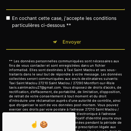
En cochant cette case, j'accepte les conditions
particulières ci-dessous **
Envoyer
** Les données personnelles communiquées sont nécessaires aux
fins de vous contacter et sont enregistrées dans un fichier
informatisé. Elles sont destinées à Taxi Saint Maclou et ses sous-
traitants dans le seul but de répondre à votre message. Les données
collectées seront communiquées aux seuls destinataires suivants:
Taxi Saint Maclou 27210 Saint Maclou / 27290 Montfort-sur-Risle
taxis.saintmaclou27@gmail.com. Vous disposez de droits d’accès, de
rectification, d’effacement, de portabilité, de limitation, d’opposition,
de retrait de votre consentement à tout moment et du droit
d’introduire une réclamation auprès d’une autorité de contrôle, ainsi
que d’organiser le sort de vos données post-mortem. Vous pouvez
exercer ces droits par voie postale à l'adresse 27210 Saint Maclou /
27290 Montfort-sur-Risle ou par courrier électronique à l'adresse
taxis.saintmaclou27@gmail.com. Un justificatif d'identité pourra vous
être demandé. Nous conservons vos données pendant la période de
prise de contact puis pendant la durée de prescription légale aux