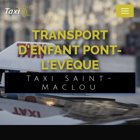
Panneau de gestion des cookies
TRANSPORT
D'ENFANT PONT-
L'EVÊQUE
Taxi Saint-
Maclou