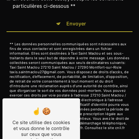
particulières ci-dessous **
Envoyer
** Les données personnelles communiquées sont nécessaires aux
fins de vous contacter et sont enregistrées dans un fichier
informatisé. Elles sont destinées à Taxi Saint Maclou et ses sous-
traitants dans le seul but de répondre à votre message. Les données
collectées seront communiquées aux seuls destinataires suivants:
Taxi Saint Maclou 27210 Saint Maclou / 27290 Montfort-sur-Risle
taxis.saintmaclou27@gmail.com. Vous disposez de droits d’accès, de
rectification, d’effacement, de portabilité, de limitation, d’opposition,
de retrait de votre consentement à tout moment et du droit
d’introduire une réclamation auprès d’une autorité de contrôle, ainsi
que d’organiser le sort de vos données post-mortem. Vous pouvez
exercer ces droits par voie postale à l'adresse 27210 Saint Maclou /
27290 Montfort-sur-Risle ou par courrier électronique à l'adresse
taxis.saintmaclou27@gmail.com. Un justificatif d'identité pourra vous
être demandé. Nous conservons vos données pendant la période de
prise de contact puis pendant la durée de prescription légale aux
fins probatoires et de gestion des contentieux. Vous avez le droit de
Ce site utilise des cookies
vous inscrire sur la liste d'opposition au démarchage téléphonique,
et vous donne le contrôle
disponible à cette adresse:
Bloctel.gouv.fr
. Consultez le site cnil.fr
pour plus d’informations sur vos droits.
sur ceux que vous