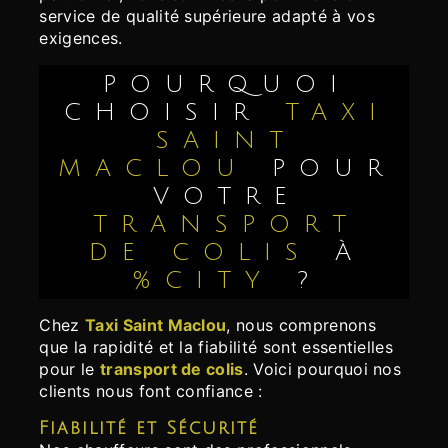
service de qualité supérieure adapté à vos
exigences.
POURQUOI
CHOISIR
TAXI
SAINT
MACLOU
POUR
VOTRE
TRANSPORT
DE COLIS
À
%CITY
?
Chez
Taxi Saint Maclou
, nous comprenons
que la rapidité et la fiabilité sont essentielles
pour le
transport de colis
. Voici pourquoi nos
clients nous font confiance :
Fiabilité et Sécurité