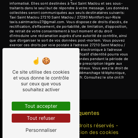
informatisé. Elles sont destinées à Taxi Saint Maclou et ses sous-
traitants dans le seul but de répondre à votre message. Les données
collectées seront communiquées aux seuls destinataires suivants:
Taxi Saint Maclou 27210 Saint Maclou / 27290 Montfort-sur-Risle
taxis.saintmaclou27@gmail.com. Vous disposez de droits d’accès, de
rectification, d’effacement, de portabilité, de limitation, d’opposition,
de retrait de votre consentement à tout moment et du droit
d’introduire une réclamation auprès d’une autorité de contrôle, ainsi
que d’organiser le sort de vos données post-mortem. Vous pouvez
exercer ces droits par voie postale à l'adresse 27210 Saint Maclou /
27290 Montfort-sur-Risle ou par courrier électronique à l'adresse
taxis.saintmaclou27@gmail.com. Un justificatif d'identité pourra vous
être demandé. Nous conservons vos données pendant la période de
prise de contact puis pendant la durée de prescription légale aux
fins probatoires et de gestion des contentieux. Vous avez le droit de
Ce site utilise des cookies
vous inscrire sur la liste d'opposition au démarchage téléphonique,
et vous donne le contrôle
disponible à cette adresse:
Bloctel.gouv.fr
. Consultez le site cnil.fr
pour plus d’informations sur vos droits.
sur ceux que vous
souhaitez activer
Tout accepter
Recherches fréquentes
Tout refuser
©
Vistalid
- 2026 - Tous droits réservés -
Personnaliser
Mentions légales
-
Gestion des cookies