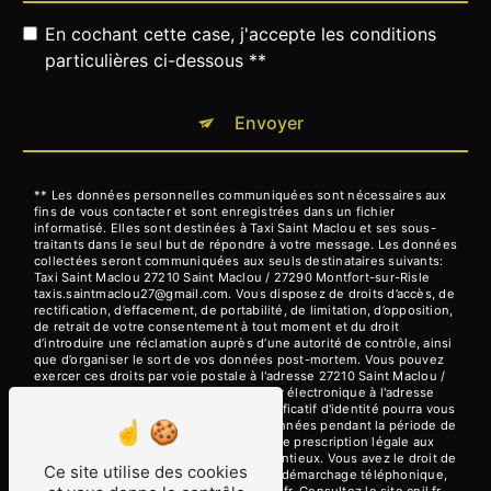
En cochant cette case, j'accepte les conditions
particulières ci-dessous **
Envoyer
** Les données personnelles communiquées sont nécessaires aux
fins de vous contacter et sont enregistrées dans un fichier
informatisé. Elles sont destinées à Taxi Saint Maclou et ses sous-
traitants dans le seul but de répondre à votre message. Les données
collectées seront communiquées aux seuls destinataires suivants:
Taxi Saint Maclou 27210 Saint Maclou / 27290 Montfort-sur-Risle
taxis.saintmaclou27@gmail.com. Vous disposez de droits d’accès, de
rectification, d’effacement, de portabilité, de limitation, d’opposition,
de retrait de votre consentement à tout moment et du droit
d’introduire une réclamation auprès d’une autorité de contrôle, ainsi
que d’organiser le sort de vos données post-mortem. Vous pouvez
exercer ces droits par voie postale à l'adresse 27210 Saint Maclou /
27290 Montfort-sur-Risle ou par courrier électronique à l'adresse
taxis.saintmaclou27@gmail.com. Un justificatif d'identité pourra vous
être demandé. Nous conservons vos données pendant la période de
prise de contact puis pendant la durée de prescription légale aux
fins probatoires et de gestion des contentieux. Vous avez le droit de
Ce site utilise des cookies
vous inscrire sur la liste d'opposition au démarchage téléphonique,