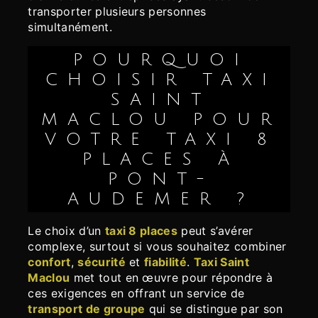
transporter plusieurs personnes
simultanément.
POURQUOI
CHOISIR TAXI
SAINT
MACLOU POUR
VOTRE TAXI 8
PLACES À
PONT-
AUDEMER ?
Le choix d’un
taxi 8 places
peut s’avérer
complexe, surtout si vous souhaitez combiner
confort
,
sécurité
et
fiabilité
.
Taxi Saint
Maclou
met tout en œuvre pour répondre à
ces exigences en offrant un service de
transport de groupe
qui se distingue par son