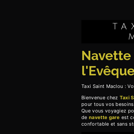
TAXI SAINT-
navette gare à Pont-
l'Evêqu
Taxi Saint Maclou : V
Bienvenue chez
Taxi 
pour tous vos besoin
Que vous voyagiez pour
de
navette gare
est co
confortable et sans st