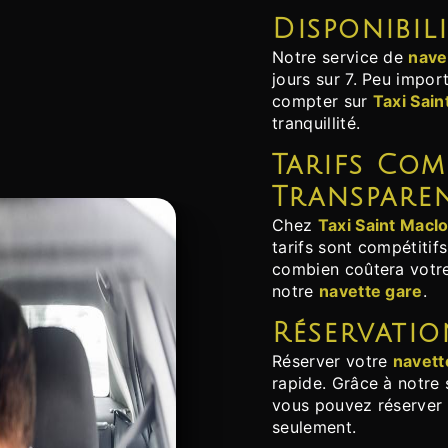
Disponibil
Notre service de
nave
jours sur 7. Peu impor
compter sur
Taxi Sain
tranquillité.
Tarifs Compétitifs et
Transpare
Chez
Taxi Saint Macl
tarifs sont compétitif
combien coûtera votr
notre
navette gare
.
Réservati
Réserver votre
navett
rapide. Grâce à notre 
vous pouvez réserver
seulement.