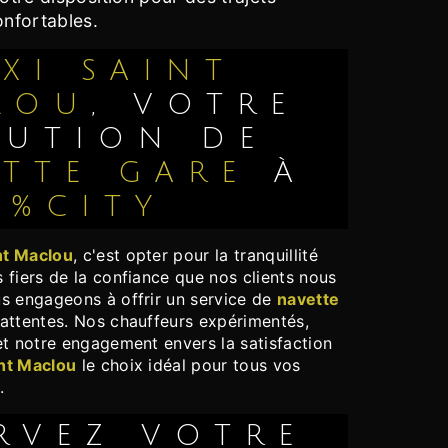
onfortables.
LOU
, VOTRE
LUTION DE
TTE GARE
À
%CITY
nt Maclou
, c'est opter pour la tranquillité
 fiers de la confiance que nos clients nous
s engageons à offrir un service de
navette
attentes. Nos chauffeurs expérimentés,
et notre engagement envers la satisfaction
int Maclou
le choix idéal pour tous vos
d
.
ERVEZ VOTRE