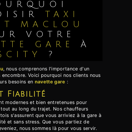
OISIR
TAXI
NT MACLOU
UR VOTRE
TTE GARE
À
%CITY
?
ou
, nous comprenons l'importance d'un
s encombre. Voici pourquoi nos clients nous
eurs besoins en
navette gare
:
t Fiabilité
t modernes et bien entretenues pour
 tout au long du trajet. Nos chauffeurs
tois s'assurent que vous arriviez à la gare à
rité et sans stress. Que vous partiez de
veniez, nous sommes là pour vous servir.