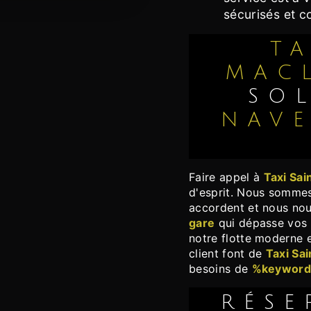
sécurisés et c
TAXI SAINT
MAC
SO
NAVE
Faire appel à
Taxi Sai
d'esprit. Nous sommes
accordent et nous nou
gare
qui dépasse vos 
notre flotte moderne 
client font de
Taxi Sa
besoins de
%keywor
RÉS