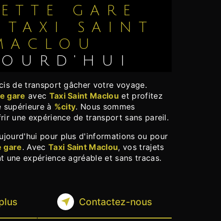
ETTE GARE
C
TAXI SAINT
MACLOU
JOURD'HUI
e gare
avec
Taxi Saint Maclou
et profitez
é supérieure à
%city
. Nous sommes
rir une expérience de transport sans pareil.
e gare
. Avec
Taxi Saint Maclou
, vos trajets
t une expérience agréable et sans tracas.
plus
Contactez-nous