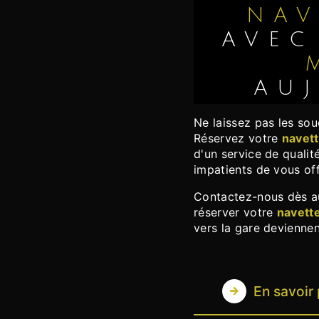
NAV
AVE
AU
Ne laissez pas les soucis de transport gâcher votre voyage.
Réservez votre
navett
d'un service de qualit
impatients de vous off
Contactez-nous dès aujourd'hui pour plus d'informations ou pour
réserver votre
navett
vers la gare deviennen
En savoir 