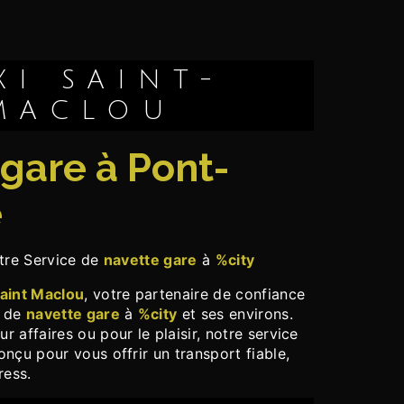
MACLOU
e
otre Service de
navette gare
à
%city
Saint Maclou
, votre partenaire de confiance
s de
navette gare
à
%city
et ses environs.
 affaires ou pour le plaisir, notre service
nçu pour vous offrir un transport fiable,
ress.