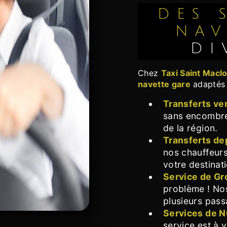
DES SERVICES DE
NAV
DI
Chez
Taxi Saint Macl
navette gare
adaptés 
Transferts ver
sans encombr
de la région.
Transferts de
nos chauffeur
votre destinat
Service de G
problème ! N
plusieurs pass
Services de N
service est à v