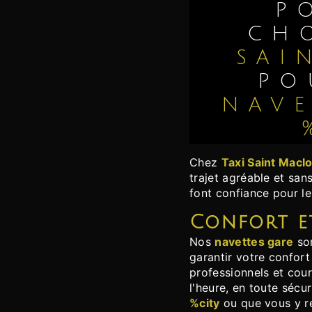
POURQUOI
CH
SAI
PO
NAVE
Chez
Taxi Saint Macl
trajet agréable et san
font confiance pour l
Confort e
Nos
navettes gare
son
garantir votre confort
professionnels et cour
l'heure, en toute sécu
%city
ou que vous y re