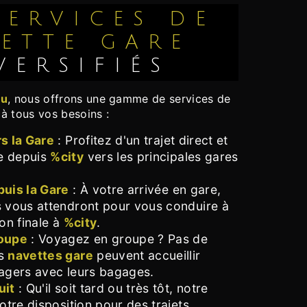
ETTE GARE
VERSIFIÉS
ou
, nous offrons une gamme de services de
à tous vos besoins :
s la Gare
: Profitez d'un trajet direct et
e depuis
%city
vers les principales gares
puis la Gare
: À votre arrivée en gare,
s vous attendront pour vous conduire à
ion finale à
%city
.
roupe
: Voyagez en groupe ? Pas de
os
navettes gare
peuvent accueillir
agers avec leurs bagages.
uit
: Qu'il soit tard ou très tôt, notre
otre disposition pour des trajets