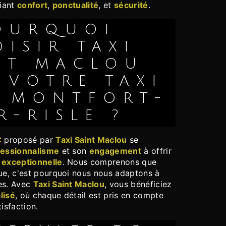
liant
confort
,
ponctualité
, et
sécurité
.
ISIR TAXI
NT MACLOU
 VOTRE TAXI
À MONTFORT-
R-RISLE ?
C
proposé par
Taxi Saint Maclou
se
fessionnalisme
et son
engagement
à offrir
 exceptionnelle
. Nous comprenons que
que, c'est pourquoi nous nous adaptons à
es. Avec
Taxi Saint Maclou
, vous bénéficiez
lisé
, où chaque détail est pris en compte
isfaction.