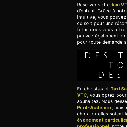
Réserver votre
taxi V
d’enfant. Grâce à not
intuitive, vous pouvez 
ce soit pour une rése
futur, nous vous offr
pouvez également nou
pour toute demande s
DES TRAJETS VERS
TO
DES
En choisissant
Taxi S
VTC
, vous optez pour
souhaitez. Nous dess
Pont-Audemer
, mais
choix, qu’elles soient
événement particulie
professionnel
, notre