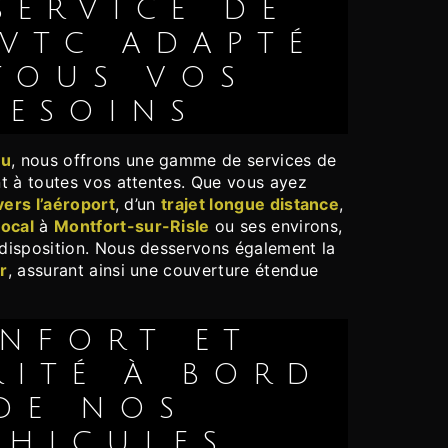
 VTC ADAPTÉ
TOUS VOS
BESOINS
ou
, nous offrons une gamme de services de
t à toutes vos attentes. Que vous ayez
vers l’aéroport
, d’un
trajet longue distance
,
ocal
à
Montfort-sur-Risle
ou ses environs,
disposition. Nous desservons également la
r
, assurant ainsi une couverture étendue
RITÉ À BORD
DE NOS
ÉHICULES