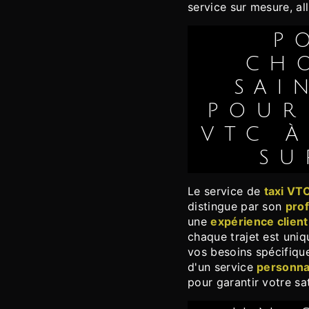
service sur mesure, al
POURQUOI
CHO
SAI
POUR
VTC 
SU
Le service de
taxi VT
distingue par son
pro
une
expérience client
chaque trajet est uni
vos besoins spécifiqu
d'un service
personna
pour garantir votre sat