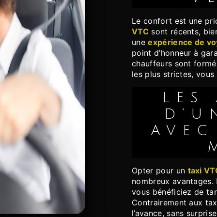
Le confort est une pr
VTC
sont récents, bie
une
expérience de vo
point d’honneur à gara
chauffeurs sont formé
les plus strictes, vo
LES AVANTAGES
D’U
AVEC
Opter pour un
taxi VT
nombreux avantages. E
vous bénéficiez de ta
Contrairement aux taxi
l’avance, sans surpris