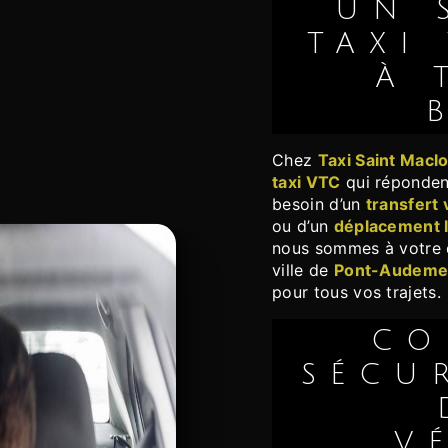
UN SERVICE DE
TAXI
À 
Chez
Taxi Saint Macl
taxi VTC
qui réponden
besoin d’un
transfert 
ou d’un
déplacement l
nous sommes à votre 
ville de
Pont-Audeme
pour tous vos trajets.
CONFORT ET
SÉCU
V