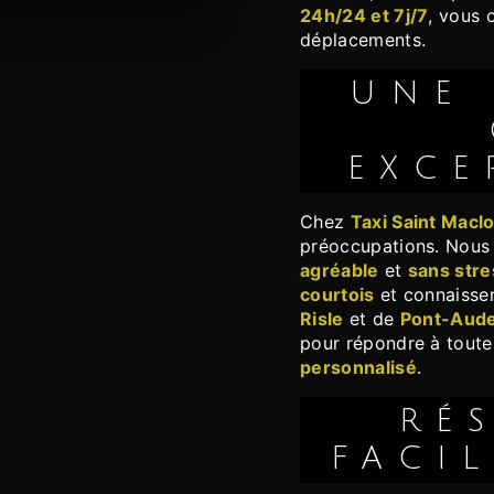
24h/24 et 7j/7
, vous 
déplacements.
UNE EXPÉRIENCE
EXCE
Chez
Taxi Saint Macl
préoccupations. Nous 
agréable
et
sans stre
courtois
et connaissen
Risle
et de
Pont-Aud
pour répondre à toute
personnalisé
.
RÉSERVATION
FACIL