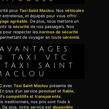
iorité pour
Taxi Saint Maclou
. Nos
véhicules
n entretenus, et équipés pour vous offrir
yage agréable
. De plus, nous mettons un
ntir la
sécurité
de nos passagers. Nos
s pour respecter les
normes de sécurité
us permettant de voyager en toute
sérénité
.
N TAXI VTC
 TAXI SAINT
MACLOU
C
avec
Taxi Saint Maclou
présente de
n plus d’un service
ponctuel
et
fiable
,
rifs
compétitifs
et
transparents
.
s traditionnels, nos prix sont fixés à
e. De plus, notre service est
disponible