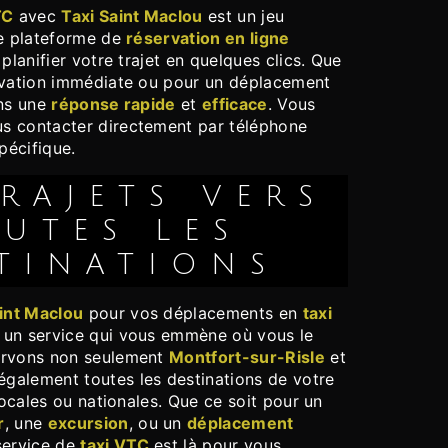
TC
avec
Taxi Saint Maclou
est un jeu
re plateforme de
réservation en ligne
planifier votre trajet en quelques clics. Que
rvation immédiate ou pour un déplacement
ons une
réponse rapide
et
efficace
. Vous
s contacter directement par téléphone
pécifique.
UTES LES
TINATIONS
aint Maclou
pour vos déplacements en
taxi
 un service qui vous emmène où vous le
ervons non seulement
Montfort-sur-Risle
et
 également toutes les destinations de votre
 locales ou nationales. Que ce soit pour un
r
, une
excursion
, ou un
déplacement
 service de
taxi VTC
est là pour vous