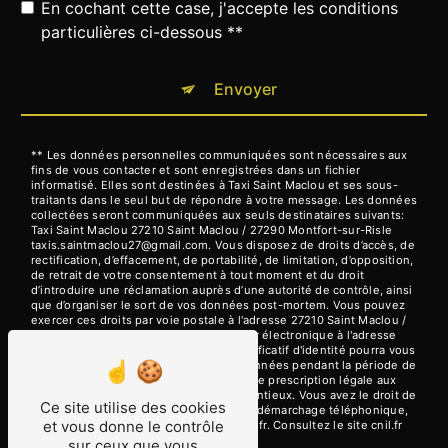
En cochant cette case, j'accepte les conditions
particulières ci-dessous **
Envoyer
** Les données personnelles communiquées sont nécessaires aux
fins de vous contacter et sont enregistrées dans un fichier
informatisé. Elles sont destinées à Taxi Saint Maclou et ses sous-
traitants dans le seul but de répondre à votre message. Les données
collectées seront communiquées aux seuls destinataires suivants:
Taxi Saint Maclou 27210 Saint Maclou / 27290 Montfort-sur-Risle
taxis.saintmaclou27@gmail.com. Vous disposez de droits d’accès, de
rectification, d’effacement, de portabilité, de limitation, d’opposition,
de retrait de votre consentement à tout moment et du droit
d’introduire une réclamation auprès d’une autorité de contrôle, ainsi
que d’organiser le sort de vos données post-mortem. Vous pouvez
exercer ces droits par voie postale à l'adresse 27210 Saint Maclou /
27290 Montfort-sur-Risle ou par courrier électronique à l'adresse
taxis.saintmaclou27@gmail.com. Un justificatif d'identité pourra vous
être demandé. Nous conservons vos données pendant la période de
prise de contact puis pendant la durée de prescription légale aux
fins probatoires et de gestion des contentieux. Vous avez le droit de
Ce site utilise des cookies
vous inscrire sur la liste d'opposition au démarchage téléphonique,
et vous donne le contrôle
disponible à cette adresse:
Bloctel.gouv.fr
. Consultez le site cnil.fr
pour plus d’informations sur vos droits.
sur ceux que vous