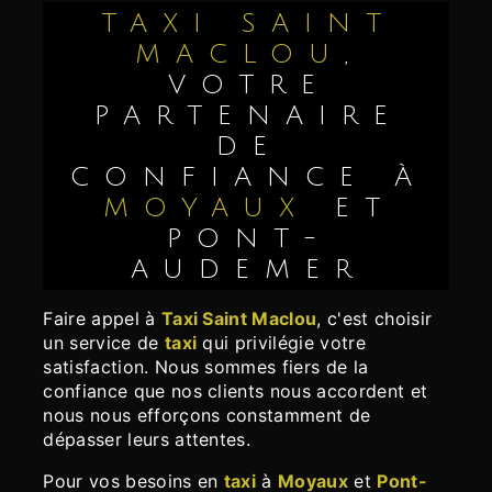
TAXI SAINT
MACLOU
,
VOTRE
PARTENAIRE
DE
CONFIANCE À
MOYAUX
ET
PONT-
AUDEMER
Faire appel à
Taxi Saint Maclou
, c'est choisir
un service de
taxi
qui privilégie votre
satisfaction. Nous sommes fiers de la
confiance que nos clients nous accordent et
nous nous efforçons constamment de
dépasser leurs attentes.
Pour vos besoins en
taxi
à
Moyaux
et
Pont-